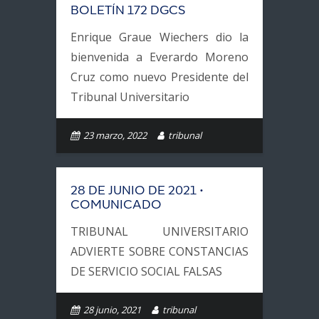
BOLETÍN 172 DGCS
- Ubicación
Enrique Graue Wiechers dio la
bienvenida a Everardo Moreno
Cruz como nuevo Presidente del
Tribunal Universitario
23 marzo, 2022
tribunal
28 DE JUNIO DE 2021 •
COMUNICADO
TRIBUNAL UNIVERSITARIO
ADVIERTE SOBRE CONSTANCIAS
DE SERVICIO SOCIAL FALSAS
28 junio, 2021
tribunal